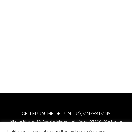
CELLER JAUME DE PUNTIRÓ, VINYES I VINS
Plaça Nova, 23. Santa Maria del Camí, 07320. Mallorca
Tel.
+34 606 42 90 23
Utilitzem cookies al nostre lloc web per oferir-vos