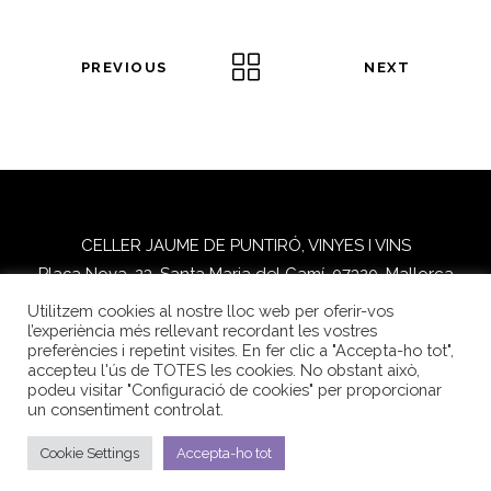
PREVIOUS
NEXT
CELLER JAUME DE PUNTIRÓ, VINYES I VINS
Plaça Nova, 23. Santa Maria del Camí, 07320. Mallorca
Tel.
+34 606 42 90 23
Utilitzem cookies al nostre lloc web per oferir-vos
l’experiència més rellevant recordant les vostres
FACEBOOK
INSTAGRAM
preferències i repetint visites. En fer clic a "Accepta-ho tot",
accepteu l'ús de TOTES les cookies. No obstant això,
podeu visitar "Configuració de cookies" per proporcionar
un consentiment controlat.
Cookie Settings
Accepta-ho tot