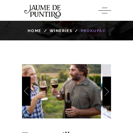
HOME
/
WINERIES
/
PROKUPAC